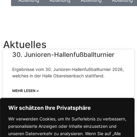
Abteilung
Abteilung
Abteilung
Abteilung
Aktuelles
30. Junioren-Hallenfußballturnier
Ergebnisse vom 30. Junioren-Hallenfußballturnier 2026,
welches in der Halle Obereisenbach stattfand.
MEHR LESEN »
11. Januar 2026
Wir schätzen Ihre Privatsphäre
Wir verwenden Cookies, um Ihr Surferlebnis zu verbessern,
personalisierte Anzeigen oder Inhalte einzusetzen und
55. Sportfest mit A&R Textil
unseren Datenverkehr zu analysieren. Wenn Sie auf „Alle